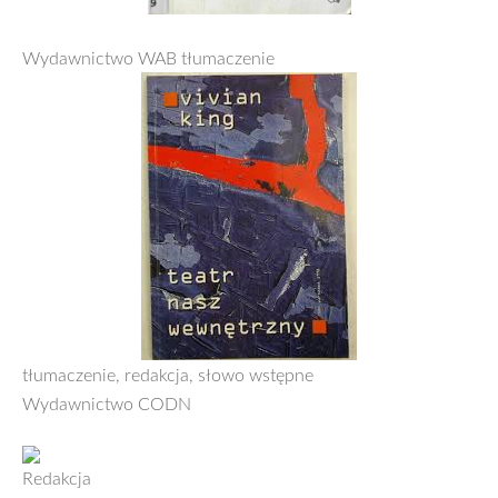
Wydawnictwo WAB
tłumaczenie
tłumaczenie, redakcja, słowo wstępne
Wydawnictwo CODN
Redakcja